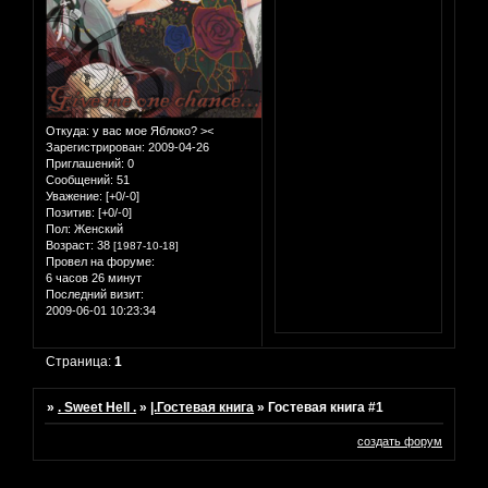
Откуда:
у вас мое Яблоко? ><
Зарегистрирован
: 2009-04-26
Приглашений:
0
Сообщений:
51
Уважение:
[+0/-0]
Позитив:
[+0/-0]
Пол:
Женский
Возраст:
38
[1987-10-18]
Провел на форуме:
6 часов 26 минут
Последний визит:
2009-06-01 10:23:34
Страница:
1
»
. Sweet Hell .
»
|.Гостевая книга
»
Гостевая книга #1
создать форум