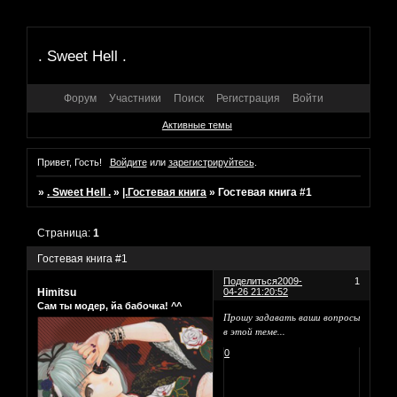
. Sweet Hell .
Форум
Участники
Поиск
Регистрация
Войти
Активные темы
Привет, Гость!
Войдите
или
зарегистрируйтесь
.
»
. Sweet Hell .
»
|.Гостевая книга
»
Гостевая книга #1
Страница:
1
Гостевая книга #1
Поделиться
2009-
1
Himitsu
04-26 21:20:52
Сам ты модер, йа бабочка! ^^
Прошу задавать ваши вопросы
в этой теме...
0